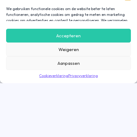
We gebruiken functionele cookies om de website beter te laten
functioneren, analytische cookies om gedrag te meten en marketing
cookies om advertenties en content te personaliseren. We verzamelen
gegevens over hoe je onze website gebruikt om deze
gebruiksvriendelijker te maken, maar ook om communicatie in
Accepteren
advertenties, op onze website of in onze apps af te stemmen en te
personaliseren op basis van jouw interesses. Gegevens die via
Weigeren
marketing cookies worden verzameld, worden ook gedeeld met derde
partijen. Door op ‘Accepteren’ te klikken, ga je hiermee akkoord. Wil je
meer informatie? Lees dan onze
cookieverklaring
.
Aanpassen
Cookieverklaring
Privacyverklaring
Direct solliciteren
Goed nieuws! De vacature is nog geopend