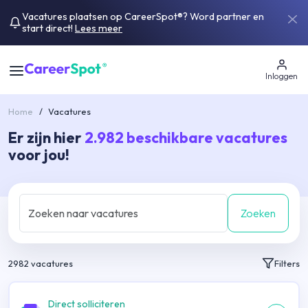
Vacatures plaatsen op CareerSpot®? Word partner en
start direct!
Lees meer
Inloggen
Home
/
Vacatures
Er zijn hier
2.982
beschikbare vacatures
voor jou!
Zoeken
2982
vacatures
Filters
Direct solliciteren