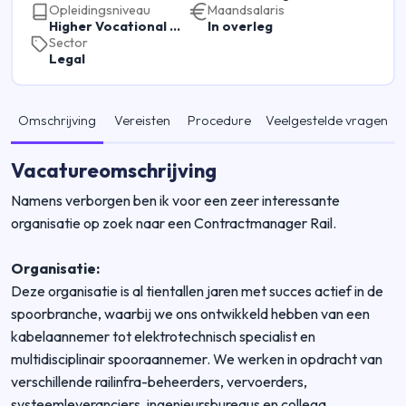
Opleidingsniveau
Maandsalaris
Higher Vocational Education
In overleg
Sector
Legal
Omschrijving
Vereisten
Procedure
Veelgestelde vragen
Vacatureomschrijving
Namens verborgen ben ik voor een zeer interessante
organisatie op zoek naar een Contractmanager Rail.
Organisatie:
Deze organisatie is al tientallen jaren met succes actief in de
spoorbranche, waarbij we ons ontwikkeld hebben van een
kabelaannemer tot elektrotechnisch specialist en
multidisciplinair spooraannemer. We werken in opdracht van
verschillende railinfra-beheerders, vervoerders,
systeemleveranciers, ingenieursbureaus en collega