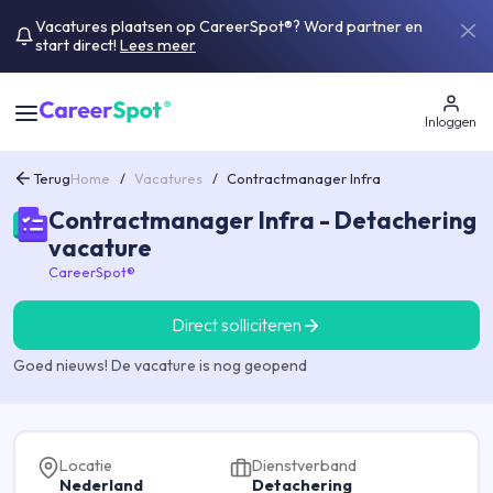
Vacatures plaatsen op CareerSpot®? Word partner en
start direct!
Lees meer
Inloggen
Terug
Home
/
Vacatures
/
Contractmanager Infra
Contractmanager Infra - Detachering
vacature
CareerSpot®
Direct solliciteren
Goed nieuws! De vacature is nog geopend
Locatie
Dienstverband
Nederland
Detachering