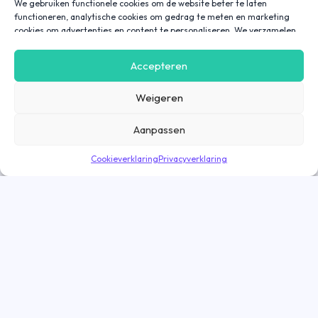
We gebruiken functionele cookies om de website beter te laten
functioneren, analytische cookies om gedrag te meten en marketing
cookies om advertenties en content te personaliseren. We verzamelen
gegevens over hoe je onze website gebruikt om deze
gebruiksvriendelijker te maken, maar ook om communicatie in
Accepteren
advertenties, op onze website of in onze apps af te stemmen en te
personaliseren op basis van jouw interesses. Gegevens die via
Weigeren
marketing cookies worden verzameld, worden ook gedeeld met derde
partijen. Door op ‘Accepteren’ te klikken, ga je hiermee akkoord. Wil je
meer informatie? Lees dan onze
cookieverklaring
.
Aanpassen
Cookieverklaring
Privacyverklaring
Direct solliciteren
Goed nieuws! De vacature is nog geopend