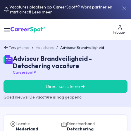
Vacatures plaatsen op CareerSpot®? Word partner en
start direct!
Lees meer
Inloggen
Terug
Home
/
Vacatures
/
Adviseur Brandveiligheid
Adviseur Brandveiligheid -
Detachering vacature
CareerSpot®
Direct solliciteren
Goed nieuws! De vacature is nog geopend
Locatie
Dienstverband
Nederland
Detachering