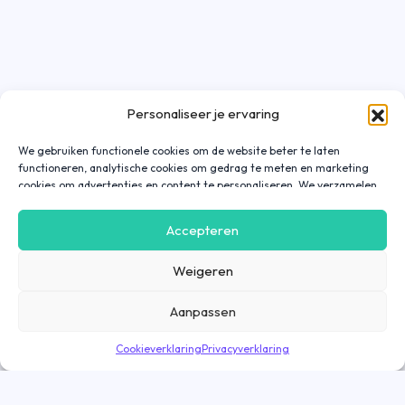
Personaliseer je ervaring
We gebruiken functionele cookies om de website beter te laten
functioneren, analytische cookies om gedrag te meten en marketing
cookies om advertenties en content te personaliseren. We verzamelen
gegevens over hoe je onze website gebruikt om deze
gebruiksvriendelijker te maken, maar ook om communicatie in
Accepteren
advertenties, op onze website of in onze apps af te stemmen en te
personaliseren op basis van jouw interesses. Gegevens die via
Weigeren
marketing cookies worden verzameld, worden ook gedeeld met derde
partijen. Door op ‘Accepteren’ te klikken, ga je hiermee akkoord. Wil je
meer informatie? Lees dan onze
cookieverklaring
.
Aanpassen
Cookieverklaring
Privacyverklaring
Direct solliciteren