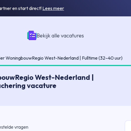
tner en start direct!
Lees meer
Bekijk alle vacatures
er WoningbouwRegio West-Nederland | Fulltime (32–40 uur)
bouwRegio West-Nederland |
achering vacature
estelde vragen