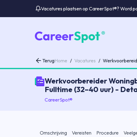
Vacatures plaatsen op CareerSpot®? Word par
Terug
Home
/
Vacatures
/
Werkvoorbereid
Werkvoorbereider Woning
Fulltime (32–40 uur) - Det
CareerSpot®
Omschrijving
Vereisten
Procedure
Veelg