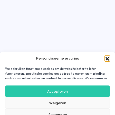
Personaliseer je ervaring
We gebruiken functionele cookies om de website beter te laten
functioneren, analytische cookies om gedrag te meten en marketing
cookies om advertenties en content te personaliseren. We verzamelen
gegevens over hoe je onze website gebruikt om deze
gebruiksvriendelijker te maken, maar ook om communicatie in
Accepteren
advertenties, op onze website of in onze apps af te stemmen en te
personaliseren op basis van jouw interesses. Gegevens die via
Weigeren
marketing cookies worden verzameld, worden ook gedeeld met derde
partijen. Door op ‘Accepteren’ te klikken, ga je hiermee akkoord. Wil je
meer informatie? Lees dan onze
cookieverklaring
.
Aanpassen