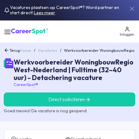
Vacatures plaatsen op CareerSpot®? Word partner en
start direct!
Lees meer
Inloggen
Terug
Home
/
Vacatures
/
Werkvoorbereider WoningbouwRegio Wes
Werkvoorbereider WoningbouwRegio
West-Nederland | Fulltime (32–40
uur) - Detachering vacature
CareerSpot®
Direct solliciteren
Goed nieuws! De vacature is nog geopend