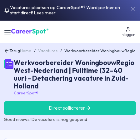
Vacatures plaatsen op CareerSpot®? Word partner en
start direct!
Lees meer
Inloggen
Terug
Home
/
Vacatures
/
Werkvoorbereider WoningbouwRegio Wes
Werkvoorbereider WoningbouwRegio
West-Nederland | Fulltime (32–40
uur) - Detachering vacature in Zuid-
Holland
CareerSpot®
Direct solliciteren
Goed nieuws! De vacature is nog geopend