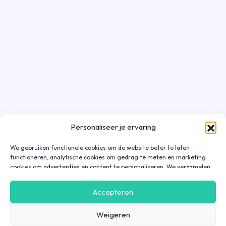
Personaliseer je ervaring
We gebruiken functionele cookies om de website beter te laten
functioneren, analytische cookies om gedrag te meten en marketing
cookies om advertenties en content te personaliseren. We verzamelen
gegevens over hoe je onze website gebruikt om deze
gebruiksvriendelijker te maken, maar ook om communicatie in
Accepteren
advertenties, op onze website of in onze apps af te stemmen en te
personaliseren op basis van jouw interesses. Gegevens die via
Weigeren
marketing cookies worden verzameld, worden ook gedeeld met derde
partijen. Door op ‘Accepteren’ te klikken, ga je hiermee akkoord. Wil je