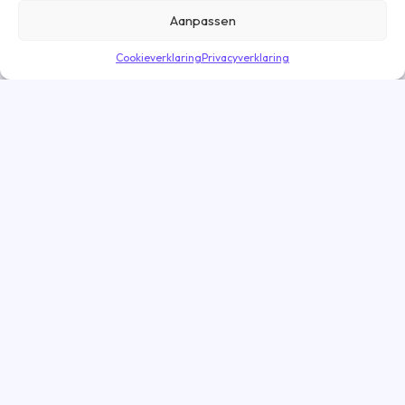
meer informatie? Lees dan onze
cookieverklaring
.
Aanpassen
Cookieverklaring
Privacyverklaring
Direct solliciteren
Goed nieuws! De vacature is nog geopend
Vacatures
Vacatures Amsterdam
Vacatures Eindhoven
Vacatures Groningen
Vacatures Rotterdam
Vacatures Tilburg