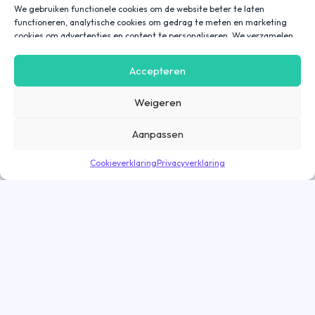
We gebruiken functionele cookies om de website beter te laten
functioneren, analytische cookies om gedrag te meten en marketing
cookies om advertenties en content te personaliseren. We verzamelen
gegevens over hoe je onze website gebruikt om deze
gebruiksvriendelijker te maken, maar ook om communicatie in
Accepteren
advertenties, op onze website of in onze apps af te stemmen en te
personaliseren op basis van jouw interesses. Gegevens die via
Weigeren
marketing cookies worden verzameld, worden ook gedeeld met derde
partijen. Door op ‘Accepteren’ te klikken, ga je hiermee akkoord. Wil je
meer informatie? Lees dan onze
cookieverklaring
.
Aanpassen
Cookieverklaring
Privacyverklaring
Bekijk vacature