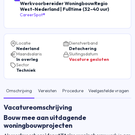
Werkvoorbereider WoningbouwRegio
West-Nederland | Fulltime (32–40 uur)
CareerSpot®
Locatie
Dienstverband
Nederland
Detachering
Maandsalaris
Sluitingsdatum
In overleg
Vacature gesloten
Sector
Techniek
Omschrijving
Vereisten
Procedure
Veelgestelde vragen
Vacatureomschrijving
Bouw mee aan uitdagende
woningbouwprojecten