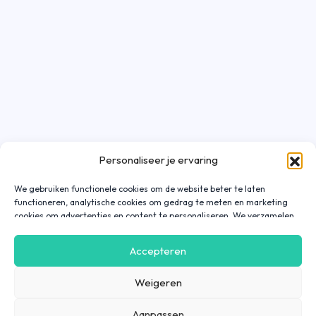
Personaliseer je ervaring
We gebruiken functionele cookies om de website beter te laten
functioneren, analytische cookies om gedrag te meten en marketing
cookies om advertenties en content te personaliseren. We verzamelen
gegevens over hoe je onze website gebruikt om deze
gebruiksvriendelijker te maken, maar ook om communicatie in
Accepteren
advertenties, op onze website of in onze apps af te stemmen en te
personaliseren op basis van jouw interesses. Gegevens die via
Weigeren
marketing cookies worden verzameld, worden ook gedeeld met derde
partijen. Door op ‘Accepteren’ te klikken, ga je hiermee akkoord. Wil je
meer informatie? Lees dan onze
cookieverklaring
.
Aanpassen