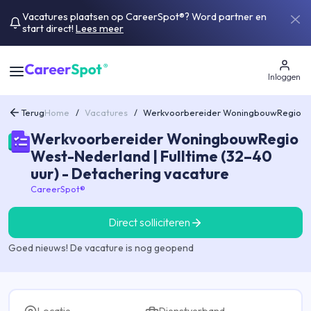
Vacatures plaatsen op CareerSpot®? Word partner en
start direct!
Lees meer
Inloggen
Terug
Home
/
Vacatures
/
Werkvoorbereider WoningbouwRegio Wes
Werkvoorbereider WoningbouwRegio
West-Nederland | Fulltime (32–40
uur) - Detachering vacature
CareerSpot®
Direct solliciteren
Goed nieuws! De vacature is nog geopend