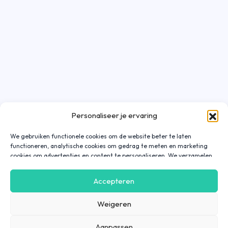
Personaliseer je ervaring
We gebruiken functionele cookies om de website beter te laten
functioneren, analytische cookies om gedrag te meten en marketing
cookies om advertenties en content te personaliseren. We verzamelen
gegevens over hoe je onze website gebruikt om deze
gebruiksvriendelijker te maken, maar ook om communicatie in
Accepteren
advertenties, op onze website of in onze apps af te stemmen en te
personaliseren op basis van jouw interesses. Gegevens die via
Weigeren
marketing cookies worden verzameld, worden ook gedeeld met derde
partijen. Door op ‘Accepteren’ te klikken, ga je hiermee akkoord. Wil je
meer informatie? Lees dan onze
cookieverklaring
.
Aanpassen