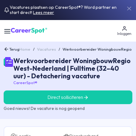
Vacatures plaatsen op CareerSpot®? Word partner en
start direct!
Lees meer
Inloggen
Terug
Home
/
Vacatures
/
Werkvoorbereider WoningbouwRegio Wes
Werkvoorbereider WoningbouwRegio
West-Nederland | Fulltime (32–40
uur) - Detachering vacature
CareerSpot®
Direct solliciteren
Goed nieuws! De vacature is nog geopend