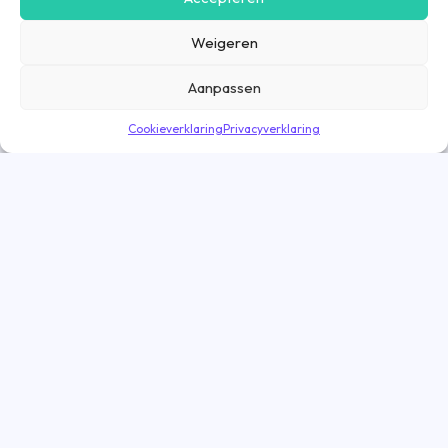
advertenties, op onze website of in onze apps af te stemmen en te
personaliseren op basis van jouw interesses. Gegevens die via
Weigeren
marketing cookies worden verzameld, worden ook gedeeld met derde
partijen. Door op ‘Accepteren’ te klikken, ga je hiermee akkoord. Wil je
meer informatie? Lees dan onze
cookieverklaring
.
Aanpassen
Cookieverklaring
Privacyverklaring
Direct solliciteren
Let op! De vacature sluit vandaag
Vacatures
Vacatures Amsterdam
Vacatures Eindhoven