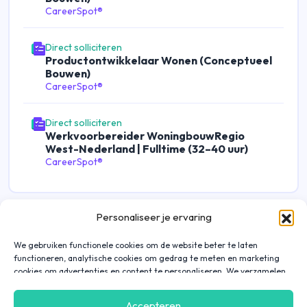
CareerSpot®
Direct solliciteren
Productontwikkelaar Wonen (Conceptueel
Bouwen)
CareerSpot®
Direct solliciteren
Werkvoorbereider WoningbouwRegio
West-Nederland | Fulltime (32–40 uur)
CareerSpot®
Personaliseer je ervaring
We gebruiken functionele cookies om de website beter te laten
functioneren, analytische cookies om gedrag te meten en marketing
cookies om advertenties en content te personaliseren. We verzamelen
gegevens over hoe je onze website gebruikt om deze
gebruiksvriendelijker te maken, maar ook om communicatie in
Accepteren