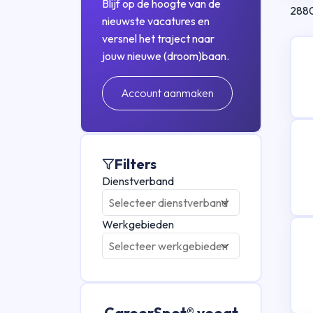
Blijf op de hoogte van de
288
nieuwste vacatures en
versnel het traject naar
jouw nieuwe (droom)baan.
Account aanmaken
Filters
Dienstverband
Werkgebieden
CareerSpot® voegt