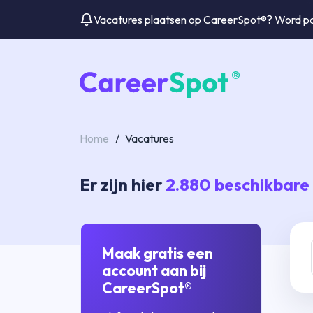
Vacatures plaatsen op CareerSpot®? Word par
Home
/
Vacatures
Er zijn hier
2.880
beschikbare
Maak gratis een
account aan bij
CareerSpot®