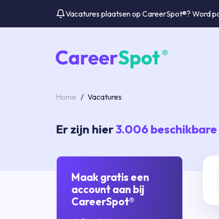
Vacatures plaatsen op CareerSpot®? Word par
Home
/
Vacatures
Er zijn hier
3.006
beschikbare
Maak gratis een
account aan bij
CareerSpot®