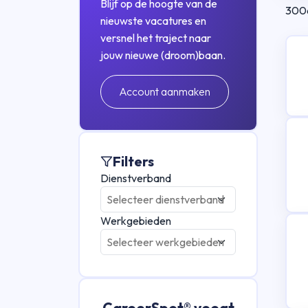
Blijf op de hoogte van de
300
nieuwste vacatures en
versnel het traject naar
jouw nieuwe (droom)baan.
Account aanmaken
Filters
Dienstverband
Werkgebieden
CareerSpot® voegt