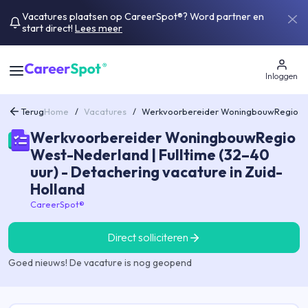
Vacatures plaatsen op CareerSpot®? Word partner en
start direct!
Lees meer
Inloggen
Terug
Home
/
Vacatures
/
Werkvoorbereider WoningbouwRegio Wes
Werkvoorbereider WoningbouwRegio
West-Nederland | Fulltime (32–40
uur) - Detachering vacature in Zuid-
Holland
CareerSpot®
Direct solliciteren
Goed nieuws! De vacature is nog geopend