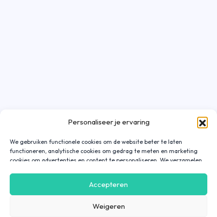
Personaliseer je ervaring
We gebruiken functionele cookies om de website beter te laten
functioneren, analytische cookies om gedrag te meten en marketing
cookies om advertenties en content te personaliseren. We verzamelen
gegevens over hoe je onze website gebruikt om deze
gebruiksvriendelijker te maken, maar ook om communicatie in
Accepteren
advertenties, op onze website of in onze apps af te stemmen en te
personaliseren op basis van jouw interesses. Gegevens die via
Weigeren
marketing cookies worden verzameld, worden ook gedeeld met derde
partijen. Door op ‘Accepteren’ te klikken, ga je hiermee akkoord. Wil je