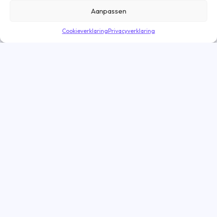
meer informatie? Lees dan onze
cookieverklaring
.
Aanpassen
Cookieverklaring
Privacyverklaring
Direct solliciteren
Goed nieuws! De vacature is nog geopend
Vacatures
Vacatures Amsterdam
Vacatures Eindhoven
Vacatures Groningen
Vacatures Rotterdam
Vacatures Tilburg