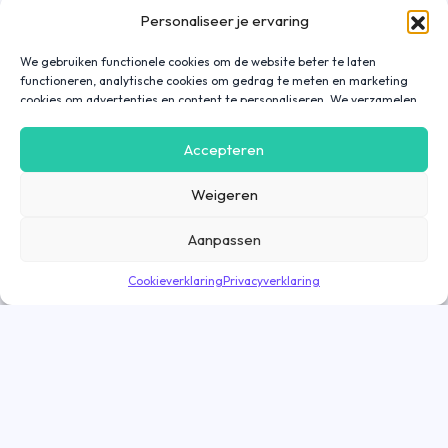
Personaliseer je ervaring
We gebruiken functionele cookies om de website beter te laten
functioneren, analytische cookies om gedrag te meten en marketing
cookies om advertenties en content te personaliseren. We verzamelen
gegevens over hoe je onze website gebruikt om deze
gebruiksvriendelijker te maken, maar ook om communicatie in
Accepteren
advertenties, op onze website of in onze apps af te stemmen en te
personaliseren op basis van jouw interesses. Gegevens die via
Weigeren
marketing cookies worden verzameld, worden ook gedeeld met derde
partijen. Door op ‘Accepteren’ te klikken, ga je hiermee akkoord. Wil je
meer informatie? Lees dan onze
cookieverklaring
.
Aanpassen
Cookieverklaring
Privacyverklaring
Direct solliciteren
Goed nieuws! De vacature is nog geopend