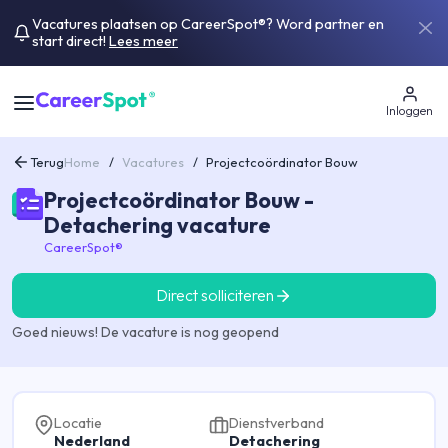
Vacatures plaatsen op CareerSpot®? Word partner en
start direct!
Lees meer
Inloggen
Terug
Home
/
Vacatures
/
Projectcoördinator Bouw
Projectcoördinator Bouw -
Detachering vacature
CareerSpot®
Direct solliciteren
Goed nieuws! De vacature is nog geopend
Locatie
Dienstverband
Nederland
Detachering