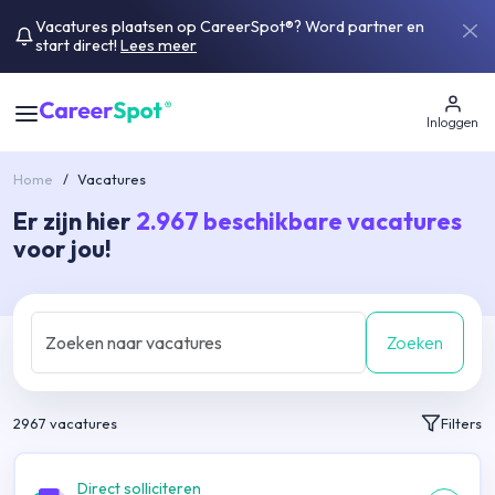
Vacatures plaatsen op CareerSpot®? Word partner en
start direct!
Lees meer
Inloggen
Home
/
Vacatures
Er zijn hier
2.967
beschikbare vacatures
voor jou!
Zoeken
2967
vacatures
Filters
Direct solliciteren