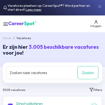
Vacatures plaatsen op CareerSpot®? Word partner en
start direct!
Lees meer
Inloggen
Home
/
Vacatures
Er zijn hier
3.005
beschikbare vacatures
voor jou!
Zoeken
3005
vacatures
Filters
Direct solliciteren