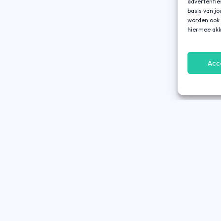
advertentie
basis van j
worden ook 
hiermee akk
Acc