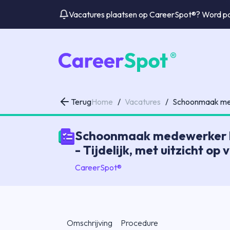
Vacatures plaatsen op CareerSpot®? Word par
Terug
Home
/
Vacatures
/
Schoonmaak mede
Schoonmaak medewerker bij
- Tijdelijk, met uitzicht op
CareerSpot®
Omschrijving
Procedure