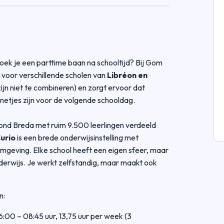
zoek je een parttime baan na schooltijd? Bij Gom
voor verschillende scholen van
Libréon en
zijn niet te combineren) en zorgt ervoor dat
 netjes zijn voor de volgende schooldag.
rond Breda met ruim 9.500 leerlingen verdeeld
urio
is een brede onderwijsinstelling met
mgeving. Elke school heeft een eigen sfeer, maar
erwijs. Je werkt zelfstandig, maar maakt ook
n:
6:00 – 08:45 uur, 13,75 uur per week (3