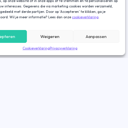
s, op onze website of in onze apps af te stemmen en te personaliseren op
ouw interesses. Gegevens die via marketing cookies worden verzameld,
gedeeld met derde partijen. Door op ‘Accepteren’ te klikken, ga je
oord. Wil je meer informatie? Lees dan onze
cookieverklaring
.
epteren
Weigeren
Aanpassen
Cookieverklaring
Privacyverklaring