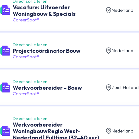
Direct solliciteren
Vacature: Uitvoerder
Nederland
Woningbouw & Specials
CareerSpot®
Direct solliciteren
Projectcoördinator Bouw
Nederland
CareerSpot®
Direct solliciteren
Werkvoorbereider – Bouw
Zuid-Holland
CareerSpot®
Direct solliciteren
Werkvoorbereider
WoningbouwRegio West-
Nederland
Nederland | Fulltime (32–40 uur)