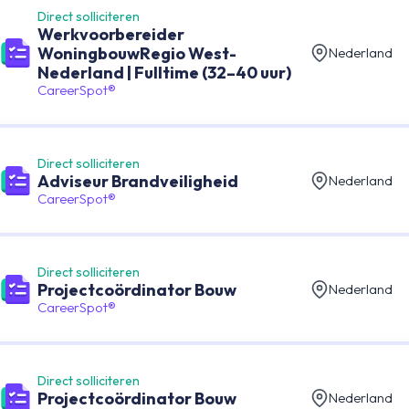
Direct solliciteren
Werkvoorbereider
WoningbouwRegio West-
Nederland
Nederland | Fulltime (32–40 uur)
CareerSpot®
Direct solliciteren
Adviseur Brandveiligheid
Nederland
CareerSpot®
Direct solliciteren
Projectcoördinator Bouw
Nederland
CareerSpot®
Direct solliciteren
Projectcoördinator Bouw
Nederland