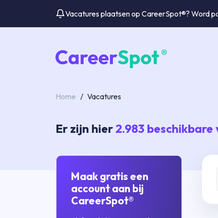
Vacatures plaatsen op CareerSpot®? Word par
Home
/
Vacatures
Er zijn hier
2.983
beschikbare 
Maak gratis een
account aan bij
CareerSpot®