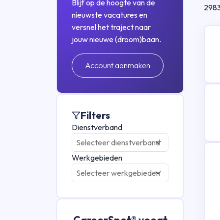
Blijf op de hoogte van de
298
nieuwste vacatures en
versnel het traject naar
jouw nieuwe (droom)baan.
Account aanmaken
Filters
Dienstverband
Werkgebieden
CareerSpot® voegt