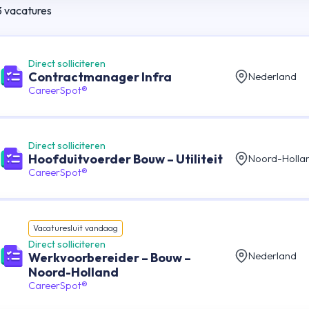
3
vacatures
Direct solliciteren
Contractmanager Infra
Nederland
CareerSpot®
Direct solliciteren
Hoofduitvoerder Bouw – Utiliteit
Noord-Holla
CareerSpot®
Vacature
sluit vandaag
Direct solliciteren
Nederland
Werkvoorbereider – Bouw –
Noord-Holland
CareerSpot®