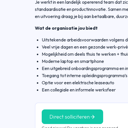
Je werkt in een landelijk opererend team dat zi
standaardisatie en productinnovatie. Samen met 
en uitvoering draag je bij aan betaalbare, duu
Wat de organisatie jou biedt
Uitstekende arbeidsvoorwaarden volgens d
Veel vrije dagen en een gezonde werk-priv
Mogelijkheid om deels thuis te werken + th
Moderne laptop en smartphone
Een uitgebreid onboardingsprogramma en i
Toegang tot interne opleidingsprogramma’s e
Optie voor een elektrische leaseauto
Een collegiale en informele werksfeer
Direct solliciteren