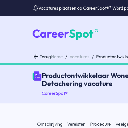
Vacatures plaatsen op CareerSpot®? Word par
Terug
Home
/
Vacatures
/
Productontwikk
Productontwikkelaar Wone
Detachering vacature
CareerSpot®
Omschrijving
Vereisten
Procedure
Veelg