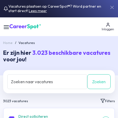
Vacatures plaatsen op CareerSpot®? Word partner en
start direct!
Lees meer
Inloggen
Home
/
Vacatures
Er zijn hier
3.023
beschikbare vacatures
voor jou!
Zoeken
3023
vacatures
Filters
Direct solliciteren