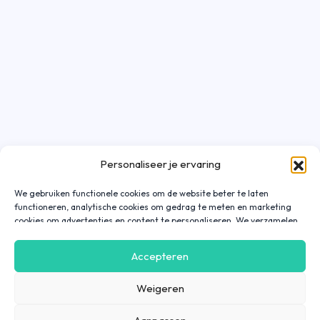
Personaliseer je ervaring
We gebruiken functionele cookies om de website beter te laten
functioneren, analytische cookies om gedrag te meten en marketing
cookies om advertenties en content te personaliseren. We verzamelen
gegevens over hoe je onze website gebruikt om deze
gebruiksvriendelijker te maken, maar ook om communicatie in
Accepteren
advertenties, op onze website of in onze apps af te stemmen en te
personaliseren op basis van jouw interesses. Gegevens die via
Weigeren
marketing cookies worden verzameld, worden ook gedeeld met derde
partijen. Door op ‘Accepteren’ te klikken, ga je hiermee akkoord. Wil je
meer informatie? Lees dan onze
cookieverklaring
.