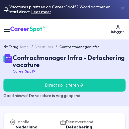
Vacatures plaatsen op CareerSpot®? Word partner en
start direct!
Lees meer
Inloggen
Terug
Home
/
Vacatures
/
Contractmanager Infra
Contractmanager Infra - Detachering
vacature
CareerSpot®
Direct solliciteren
Goed nieuws! De vacature is nog geopend
Locatie
Dienstverband
Nederland
Detachering