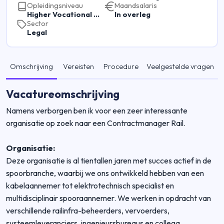
Opleidingsniveau
Maandsalaris
Higher Vocational Education
In overleg
Sector
Legal
Omschrijving
Vereisten
Procedure
Veelgestelde vragen
Vacatureomschrijving
Namens verborgen ben ik voor een zeer interessante
organisatie op zoek naar een Contractmanager Rail.
Organisatie:
Deze organisatie is al tientallen jaren met succes actief in de
spoorbranche, waarbij we ons ontwikkeld hebben van een
kabelaannemer tot elektrotechnisch specialist en
multidisciplinair spooraannemer. We werken in opdracht van
verschillende railinfra-beheerders, vervoerders,
systeemleveranciers, ingenieursbureaus en collega