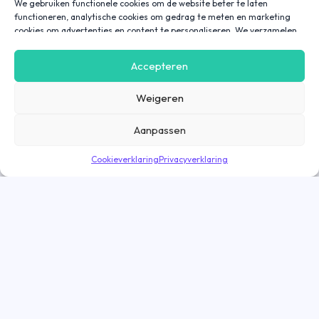
We gebruiken functionele cookies om de website beter te laten
functioneren, analytische cookies om gedrag te meten en marketing
cookies om advertenties en content te personaliseren. We verzamelen
gegevens over hoe je onze website gebruikt om deze
gebruiksvriendelijker te maken, maar ook om communicatie in
Accepteren
advertenties, op onze website of in onze apps af te stemmen en te
personaliseren op basis van jouw interesses. Gegevens die via
Weigeren
marketing cookies worden verzameld, worden ook gedeeld met derde
partijen. Door op ‘Accepteren’ te klikken, ga je hiermee akkoord. Wil je
meer informatie? Lees dan onze
cookieverklaring
.
Aanpassen
Cookieverklaring
Privacyverklaring
Direct solliciteren
Goed nieuws! De vacature is nog geopend