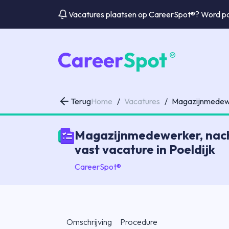
Vacatures plaatsen op CareerSpot®? Word par
Terug
Home
/
Vacatures
/
Magazijnmedewe
Magazijnmedewerker, nachtd
vast vacature in Poeldijk
CareerSpot®
Omschrijving
Procedure