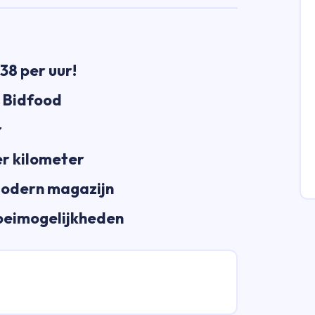
,38 per uur!
j Bidfood
r
er kilometer
modern magazijn
roeimogelijkheden