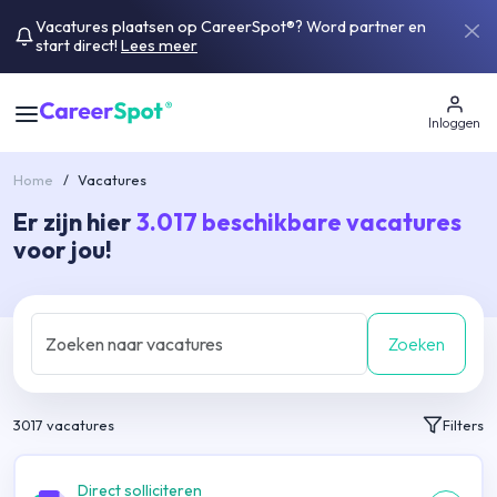
Vacatures plaatsen op CareerSpot®? Word partner en
start direct!
Lees meer
Inloggen
Home
/
Vacatures
Er zijn hier
3.017
beschikbare vacatures
voor jou!
Zoeken
3017
vacatures
Filters
Direct solliciteren