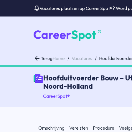
Vacatures plaatsen op CareerSpot®? Word par
Terug
Home
/
Vacatures
/
Hoofduitvoerder 
Hoofduitvoerder Bouw – Uti
Noord-Holland
CareerSpot®
Omschrijving
Vereisten
Procedure
Veelg