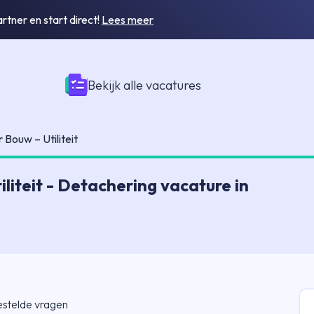
tner en start direct!
Lees meer
Bekijk alle vacatures
Bouw – Utiliteit
liteit - Detachering vacature in
estelde vragen