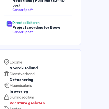
Nederland | Fulltime (32–40
uur)
CareerSpot®
Direct solliciteren
Projectcoördinator Bouw
CareerSpot®
Locatie
Noord-Holland
Dienstverband
Detachering
Maandsalaris
In overleg
Sluitingsdatum
Vacature gesloten
Sector