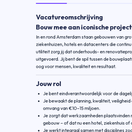
Vacatureomschrijving
Bouw mee aan iconische projec
In en rond Amsterdam staan gebouwen van gro
ziekenhuizen, hotels en datacenters die continu
utiliteit zorg jij dat onderhouds- en renovatiepr
uitgevoerd. Jij bent de spil tussen de bouwpla
oog voor mensen, kwaliteit en resultaat.
Jouw rol
Je bent eindverantwoordelijk voor de dageli
Je bewaakt de planning, kwaliteit, veiligheid
omvang van €10–15 miljoen.
Je zorgt dat werkzaamheden plaatsvinden m
gebouw – of dat nu een hotel, ziekenhuis of 
Je werkt integraal samen met disciplines zo