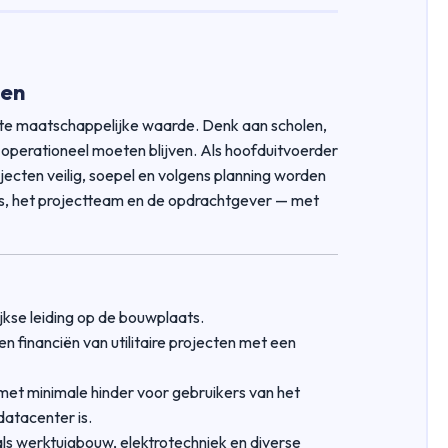
ten
te maatschappelijke waarde. Denk aan scholen,
 operationeel moeten blijven. Als hoofduitvoerder
ojecten veilig, soepel en volgens planning worden
ats, het projectteam en de opdrachtgever — met
jkse leiding op de bouwplaats.
 en financiën van utilitaire projecten met een
et minimale hinder voor gebruikers van het
datacenter is.
als werktuigbouw, elektrotechniek en diverse