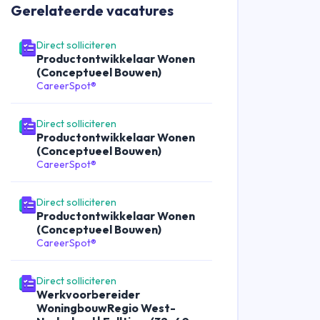
Gerelateerde
vacatures
Direct solliciteren
Productontwikkelaar Wonen
(Conceptueel Bouwen)
CareerSpot®
Direct solliciteren
Productontwikkelaar Wonen
(Conceptueel Bouwen)
CareerSpot®
Direct solliciteren
Productontwikkelaar Wonen
(Conceptueel Bouwen)
CareerSpot®
Direct solliciteren
Werkvoorbereider
WoningbouwRegio West-