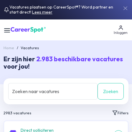
Vacatures plaatsen op CareerSpot®? Word partner en
start direct!
Lees meer
Inloggen
Home
/
Vacatures
Er zijn hier
2.983
beschikbare vacatures
voor jou!
Zoeken
2983
vacatures
Filters
Direct solliciteren