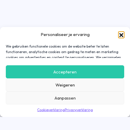
Personaliseer je ervaring
We gebruiken functionele cookies om de website beter te laten
functioneren, analytische cookies om gedrag te meten en marketing
cookies om advertenties en content te personaliseren. We verzamelen
gegevens over hoe je onze website gebruikt om deze
gebruiksvriendelijker te maken, maar ook om communicatie in
Accepteren
advertenties, op onze website of in onze apps af te stemmen en te
personaliseren op basis van jouw interesses. Gegevens die via
Weigeren
marketing cookies worden verzameld, worden ook gedeeld met derde
partijen. Door op ‘Accepteren’ te klikken, ga je hiermee akkoord. Wil je
meer informatie? Lees dan onze
cookieverklaring
.
Aanpassen
Cookieverklaring
Privacyverklaring
Bekijk vacature