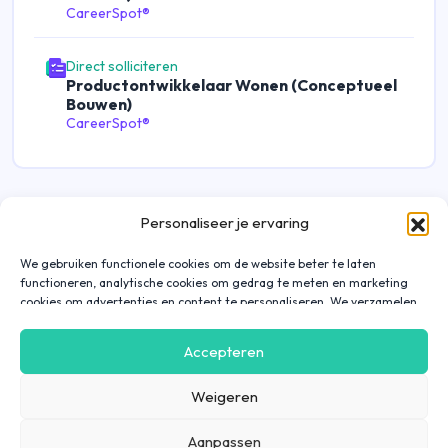
CareerSpot®
Direct solliciteren
Productontwikkelaar Wonen (Conceptueel
Bouwen)
CareerSpot®
Personaliseer je ervaring
We gebruiken functionele cookies om de website beter te laten
functioneren, analytische cookies om gedrag te meten en marketing
cookies om advertenties en content te personaliseren. We verzamelen
gegevens over hoe je onze website gebruikt om deze
gebruiksvriendelijker te maken, maar ook om communicatie in
Accepteren
advertenties, op onze website of in onze apps af te stemmen en te
personaliseren op basis van jouw interesses. Gegevens die via
Weigeren
marketing cookies worden verzameld, worden ook gedeeld met derde
partijen. Door op ‘Accepteren’ te klikken, ga je hiermee akkoord. Wil je
meer informatie? Lees dan onze
cookieverklaring
.
Aanpassen