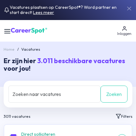
Vacatures plaatsen op CareerSpot®? Word partner en
start direct!
Lees meer
Inloggen
Home
/
Vacatures
Er zijn hier
3.011
beschikbare vacatures
voor jou!
Zoeken
3011
vacatures
Filters
Direct solliciteren