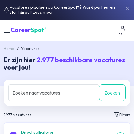
Vacatures plaatsen op CareerSpot®? Word partner en
start direct!
Lees meer
Inloggen
Home
/
Vacatures
Er zijn hier
2.977
beschikbare vacatures
voor jou!
Zoeken
2977
vacatures
Filters
Direct solliciteren