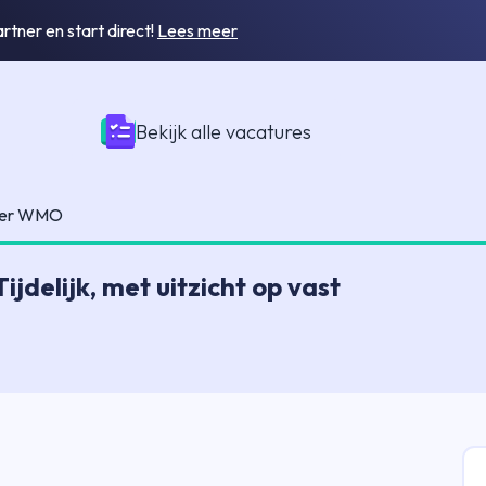
tner en start direct!
Lees meer
Bekijk alle vacatures
ger WMO
delijk, met uitzicht op vast