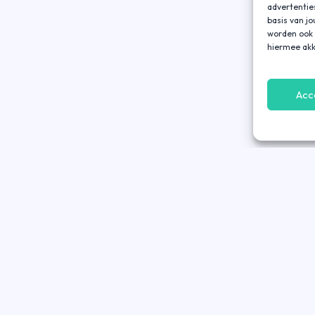
advertentie
basis van j
worden ook 
hiermee akk
Acc