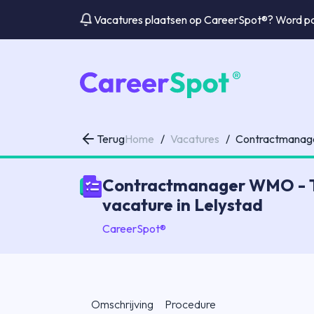
Vacatures plaatsen op CareerSpot®? Word par
Terug
Home
/
Vacatures
/
Contractmana
Contractmanager WMO - Tij
vacature in Lelystad
CareerSpot®
Omschrijving
Procedure