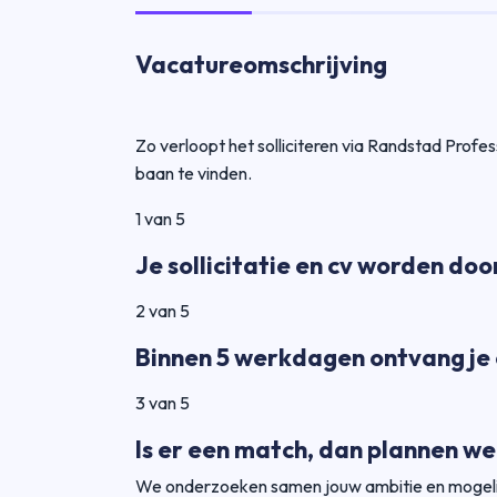
Vacatureomschrijving
Zo verloopt het solliciteren via Randstad Prof
baan te vinden.
1 van 5
Je sollicitatie en cv worden d
2 van 5
Binnen 5 werkdagen ontvang je 
3 van 5
Is er een match, dan plannen w
We onderzoeken samen jouw ambitie en mogel