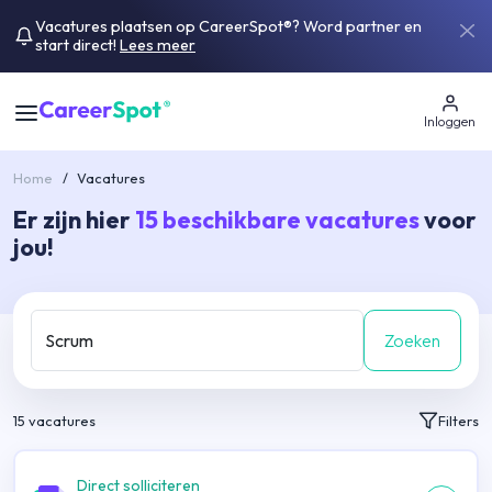
Vacatures plaatsen op CareerSpot®? Word partner en
start direct!
Lees meer
Inloggen
Home
/
Vacatures
Er zijn hier
15
beschikbare vacatures
voor
jou!
Zoeken
15
vacatures
Filters
Direct solliciteren