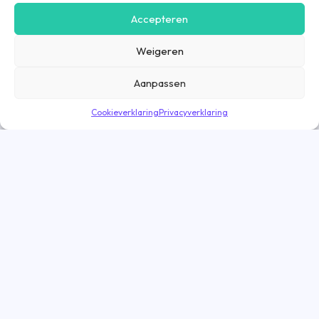
gebruiksvriendelijker te maken, maar ook om communicatie in
Accepteren
advertenties, op onze website of in onze apps af te stemmen en te
personaliseren op basis van jouw interesses. Gegevens die via
Weigeren
marketing cookies worden verzameld, worden ook gedeeld met derde
partijen. Door op ‘Accepteren’ te klikken, ga je hiermee akkoord. Wil je
meer informatie? Lees dan onze
cookieverklaring
.
Aanpassen
Cookieverklaring
Privacyverklaring
Vacatures
Vacatures Amsterdam