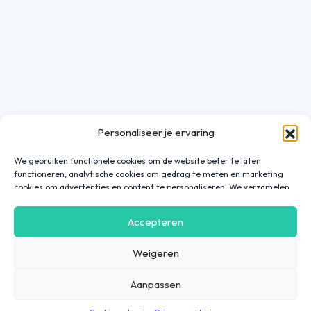
Personaliseer je ervaring
We gebruiken functionele cookies om de website beter te laten
functioneren, analytische cookies om gedrag te meten en marketing
cookies om advertenties en content te personaliseren. We verzamelen
gegevens over hoe je onze website gebruikt om deze
gebruiksvriendelijker te maken, maar ook om communicatie in
Accepteren
advertenties, op onze website of in onze apps af te stemmen en te
personaliseren op basis van jouw interesses. Gegevens die via
Weigeren
marketing cookies worden verzameld, worden ook gedeeld met derde
partijen. Door op ‘Accepteren’ te klikken, ga je hiermee akkoord. Wil je
meer informatie? Lees dan onze
cookieverklaring
.
Aanpassen