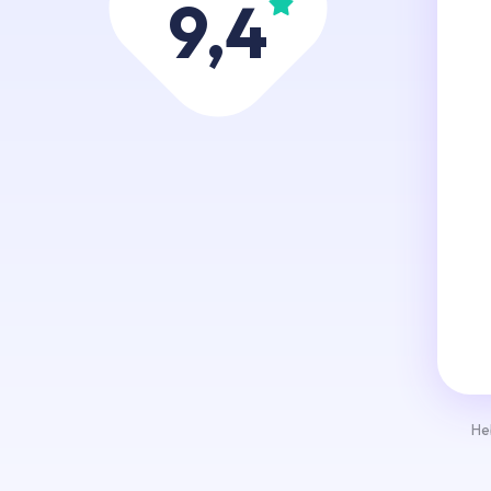
9,4
He