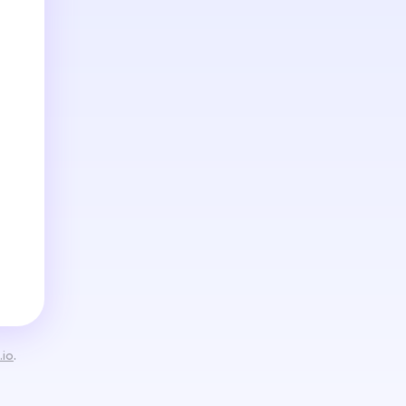
.io
.