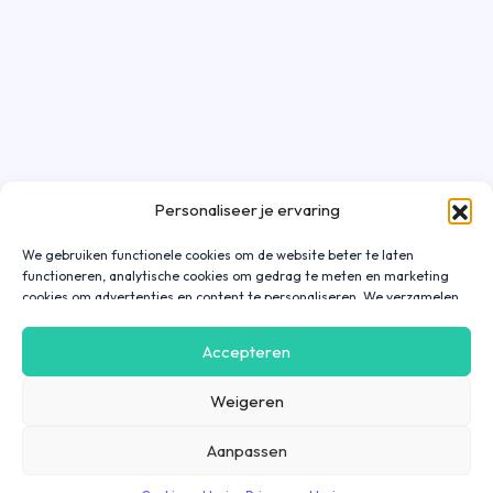
Personaliseer je ervaring
We gebruiken functionele cookies om de website beter te laten
functioneren, analytische cookies om gedrag te meten en marketing
cookies om advertenties en content te personaliseren. We verzamelen
gegevens over hoe je onze website gebruikt om deze
gebruiksvriendelijker te maken, maar ook om communicatie in
Accepteren
advertenties, op onze website of in onze apps af te stemmen en te
personaliseren op basis van jouw interesses. Gegevens die via
Weigeren
marketing cookies worden verzameld, worden ook gedeeld met derde
partijen. Door op ‘Accepteren’ te klikken, ga je hiermee akkoord. Wil je
meer informatie? Lees dan onze
cookieverklaring
.
Aanpassen